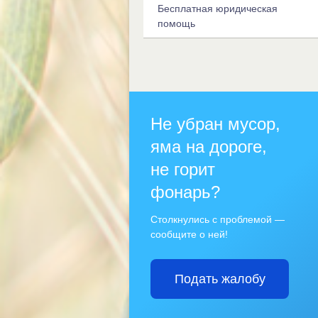
Бесплатная юридическая
помощь
Не убран мусор,
яма на дороге,
не горит
фонарь?
Столкнулись с проблемой —
сообщите о ней!
Подать жалобу