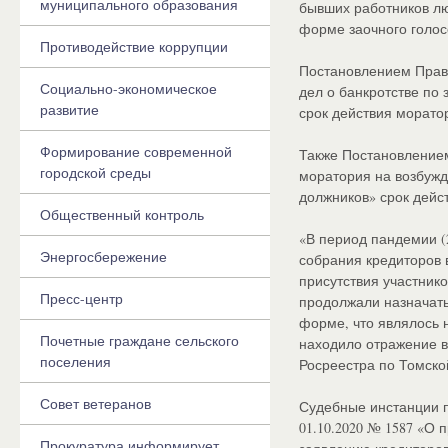
муниципального образования
бывших работников люб
форме заочного голо
Противодействие коррупции
Постановлением Прави
Социально-экономическое
дел о банкротстве по
развитие
срок действия морато
Формирование современной
Также Постановлением
городской среды
моратория на возбужд
должников» срок дейс
Общественный контроль
«В период пандемии (
Энергосбережение
собрания кредиторов 
присутствия участник
Пресс-центр
продолжали назначать
форме, что являлось 
Почетные граждане сельского
находило отражение в
поселения
Росреестра по Томско
Совет ветеранов
Судебные инстанции п
01.10.2020 № 1587 «О
Прокуратура информирует