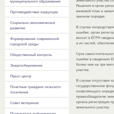
земельного участка с
муниципального образования
Решения в орган реги
межевой план и заявл
Противодействие коррупции
законом порядке.
Социально-экономическое
В случае непредставл
развитие
ошибки, орган регист
вносит в ЕГРН сведен
Формирование современной
и их частей, обеспеч
городской среды
Срок самостоятельног
Общественный контроль
ошибки в сведениях Е
более чем на три мес
Энергосбережение
участка.
Пресс-центр
В случае отсутствия 
государственном фонд
Почетные граждане сельского
позволяющего определ
поселения
правообладателю земе
органа регистрации п
Совет ветеранов
земельного участка.
Прокуратура информирует