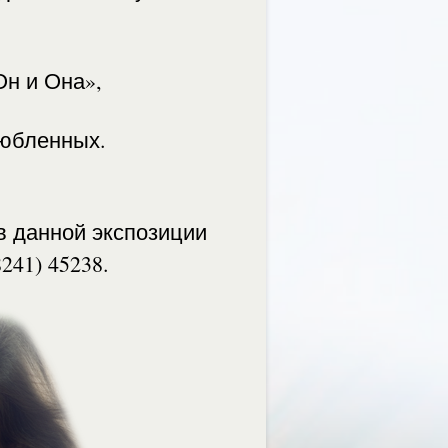
Он и Она»,
юбленных.
в данной экспозиции
241) 45238.