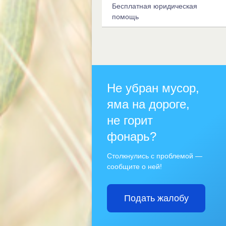
Бесплатная юридическая
помощь
Не убран мусор,
яма на дороге,
не горит
фонарь?
Столкнулись с проблемой —
сообщите о ней!
Подать жалобу